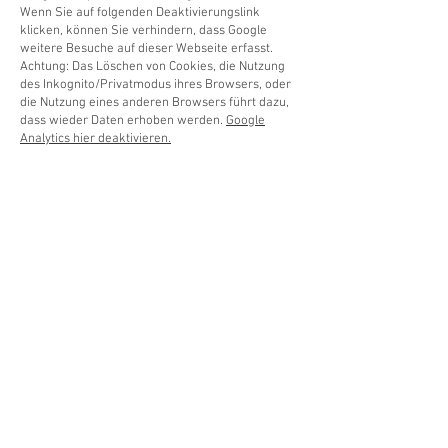
Wenn Sie auf folgenden Deaktivierungslink
klicken, können Sie verhindern, dass Google
weitere Besuche auf dieser Webseite erfasst.
Achtung: Das Löschen von Cookies, die Nutzung
des Inkognito/Privatmodus ihres Browsers, oder
die Nutzung eines anderen Browsers führt dazu,
dass wieder Daten erhoben werden.
Google
Analytics hier deaktivieren.
Google Fonts Datenschutzerklärung
Wir verwenden Google Fonts der Firma Google
Inc. (1600 Amphitheatre Parkway Mountain View,
CA 94043, USA) auf unserer Webseite. Die
Verwendung von Google Fonts erfolgt ohne
Authentisierung und es werden keine Cookies and
die Google Fonts API gesendet. Sollten Sie ein
Konto bei Google haben, werden keine Ihrer
Google-Kontodaten an Google während der
Nutzung von Google Fonts übermittelt. Google
erfasst lediglich die Nutzung von CSS und der
verwendeten Fonts und speichert diese Daten
sicher. Mehr zu diesen und weiteren Fragen
finden Sie auf
https://developers.google.com/fonts/faq
. Welche
Daten von Google erfasst werden und wofür diese