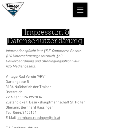
ANMELDUNG
Impressum &
Datenschutzerklärung
Informationspflicht laut §5 E-Commerce Gesetz,
§14 Unternehmensgesetzbuch, §63
Gewerbeordnung und Offenlegungspflicht laut
§25 Mediengesetz.
Vintage Rad Verein "VRV"
Gartengasse 5
3134 Nußdorf ob der Traisen
Österreich
ZVR-Zahl: 1263957836
Zuständigkeit: Bezirkshauptmannschaft St. Pölten
Obmann: Bernhard Rassinger
Tel.: 0664/3405154
E-Mail:
bernhard.rassinger@elk.at