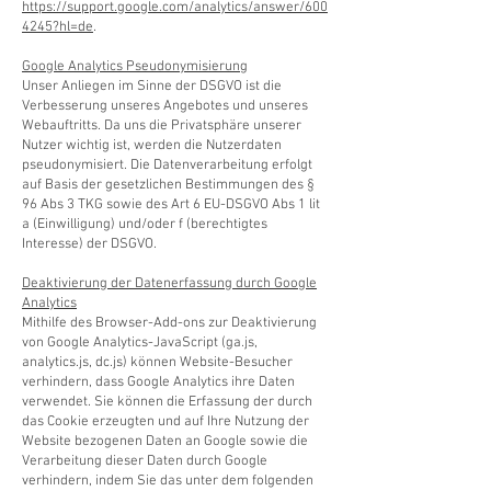
https://support.google.com/analytics/answer/600
4245?hl=de
.
Google Analytics Pseudonymisierung
Unser Anliegen im Sinne der DSGVO ist die
Verbesserung unseres Angebotes und unseres
Webauftritts. Da uns die Privatsphäre unserer
Nutzer wichtig ist, werden die Nutzerdaten
pseudonymisiert. Die Datenverarbeitung erfolgt
auf Basis der gesetzlichen Bestimmungen des §
96 Abs 3 TKG sowie des Art 6 EU-DSGVO Abs 1 lit
a (Einwilligung) und/oder f (berechtigtes
Interesse) der DSGVO.
Deaktivierung der Datenerfassung durch Google
Analytics
Mithilfe des Browser-Add-ons zur Deaktivierung
von Google Analytics-JavaScript (ga.js,
analytics.js, dc.js) können Website-Besucher
verhindern, dass Google Analytics ihre Daten
verwendet. Sie können die Erfassung der durch
das Cookie erzeugten und auf Ihre Nutzung der
Website bezogenen Daten an Google sowie die
Verarbeitung dieser Daten durch Google
verhindern, indem Sie das unter dem folgenden